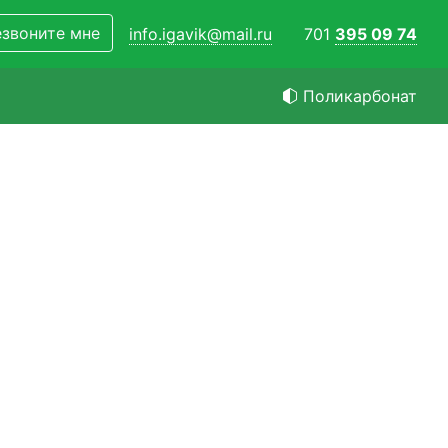
звоните мне
info.igavik@mail.ru
701
395 09 74
Поликарбонат